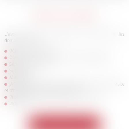
DROIT DE LA FAMILLE
L'avocat assiste et représente ses clients dans les
domaines suivants :
Régimes matrimoniaux,
Divorce (avec ou sans prestation compensatoire),
Séparation de corps,
Succession,
Médiation,
JAF : garde d'enfant, pension alimentaire, droit de visite
et d'hébergement, autorité parentale,
Protection des majeurs et des mineurs, tutelle,
Indivision.
Voir toutes les expertises