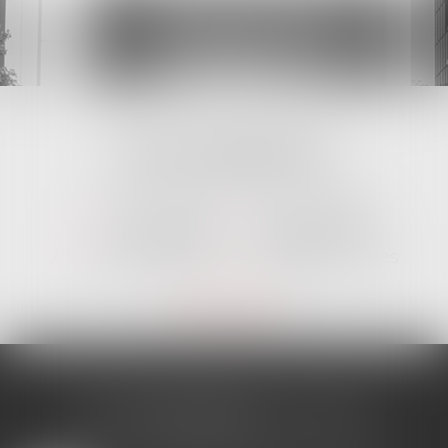
NOS MISSIONS
Vous informer
Vous conseiller
Vous assister
Vous défendre
Vous représenter
Rédiger vos actes
- En savoir plus -
LES DERNIÈRES ACTUS