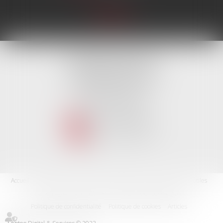
TISSEYRE AVOCATS
10, Boulevard Victor Hugo
34000 MONTPELLIER
Tél :
04 67 66 27 25
Fax : 04 67 60 82 94
NOUS CONTACTER
NOUS LOCALISER
Accueil
Le cabinet
Nos missions
Expertises
Les actus
Liens utiles
Rdv en ligne
Contact
Plan du site
Mentions légales
Politique de confidentialité
Politique de cookies
Articles
Septeo Digital & Services © 2023