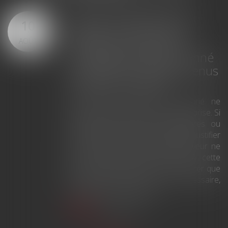
Nouvelle directive sur la
10
transition verte : l’approche
commune des autorités
AOÛT
pour contrôler les produits
déjà sur le marché
Pour faire des choix favorables à la
transition écologique, les consommateurs
ont besoin de bénéficier d’informations
claires et fiables sur les produits qu’ils
achètent...
Lire la suite