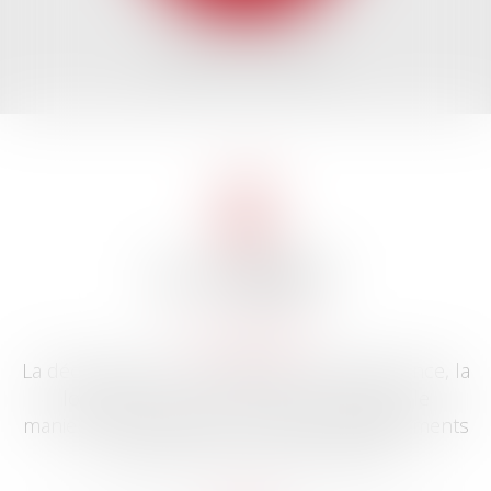
DROIT DU TRAVAIL
LE CABINET
Les garanties
La déontologie, la compétence, l'indépendance, la
loyauté, l'assurance professionnelle et le
maniement de fonds via la Caisse des Règlements
Pécuniaires des Avocats (CARPA).