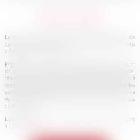
DROIT DES SOCIÉTÉS
Le droit des sociétés organise les règles qui touchent aux
personnes morales de droit privé, organisées sous
différentes formes de sociétés.
Régissant tout aussi bien les formalités liées à la création
(choix de la forme juridique, type d'apports, objet social,
rédaction des statuts, etc), cette matière tend également à
organiser les relations entre les acteurs qui composent les
sociétés, mais également les transformations en cours de
vie sociétale (fusion, acquisition etc..), voire même les cas
de dissolution.
Nos compétences en la matière sont larges, n'hésitez pas
à nous
contacter
.