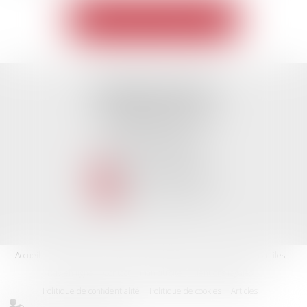
Voir toutes les expertises
TISSEYRE AVOCATS
10, Boulevard Victor Hugo
34000 MONTPELLIER
Tél :
04 67 66 27 25
Fax : 04 67 60 82 94
NOUS CONTACTER
NOUS LOCALISER
Accueil
Le cabinet
Nos missions
Expertises
Les actus
Liens utiles
Rdv en ligne
Contact
Plan du site
Mentions légales
Politique de confidentialité
Politique de cookies
Articles