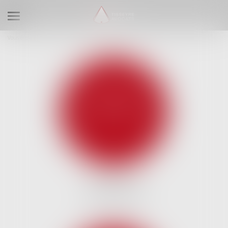
Ouvrir le menu
Vous êtes ici :
Expertises
Droit des sociétés
DROIT DES
ASSOCIATIONS