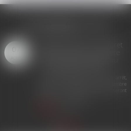
LES DERNIÈRES ACTUS
Arrêts de travail : un décret
07
plafonne pour la première
fois leur durée à partir du
AOÛT
1er septembre 2026
31 jours maximum pour un premier arrêt,
62 pour sa prolongation : dès septembre
2026, vos arrêts maladie seront
plafonnés comme jamais...
Lire la suite