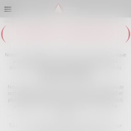
Ouvrir le menu
Vous êtes ici :
Politique de confidentialité
POLITIQUE DE CONFIDENTIALITÉ
Nous nous engageons à respecter la vie privée de chaque
personne dont nous sommes amenés à traiter les
données à caractère personnel (dénommées ci-après
«
Données personnelles
»).
Nous traitons notamment les Données personnelles de
nos clients, des personnes qui visitent notre site web et
plus globalement de toute personne avec laquelle nous
entrons en contact dans le cadre de notre activité
d'avocat.
Toutes vos Données personnelles sont hébergées sur