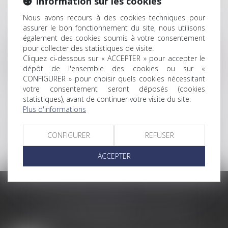
Information sur les cookies
à l’adresse suivante :
www.cnil.fr
.
Nous avons recours à des cookies techniques pour
assurer le bon fonctionnement du site, nous utilisons
Dans le cadre du fonctionnement de notre Site, nous
également des cookies soumis à votre consentement
pouvons déposer des cookies sur les appareils des
pour collecter des statistiques de visite.
visiteurs. Ce dépôt de cookies a différents buts, que vous
Cliquez ci-dessous sur « ACCEPTER » pour accepter le
pouvez retrouver au sein de notre «
Politique de cookies
».
dépôt de l'ensemble des cookies ou sur «
Ce traitement est alors fondé sur votre consentement ou,
CONFIGURER » pour choisir quels cookies nécessitant
pour les cookies exclusivement techniques, sur notre
votre consentement seront déposés (cookies
intérêt légitime.
statistiques), avant de continuer votre visite du site.
Plus d'informations
Pour toute information relative aux cookies utilisés par
notre site Internet, nous vous invitons à cliquer sur le lien «
CONFIGURER
REFUSER
Politique de Cookies
», en bas de page du site.
ACCEPTER
LES DERNIÈRES ACTUS