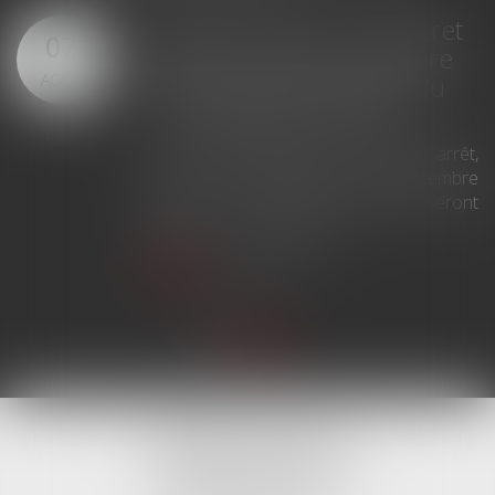
Arrêts de travail : un décret
07
plafonne pour la première
fois leur durée à partir du
AOÛT
1er septembre 2026
31 jours maximum pour un premier arrêt,
62 pour sa prolongation : dès septembre
2026, vos arrêts maladie seront
plafonnés comme jamais...
Lire la suite
TISSEYRE AVOCATS
10, Boulevard Victor Hugo