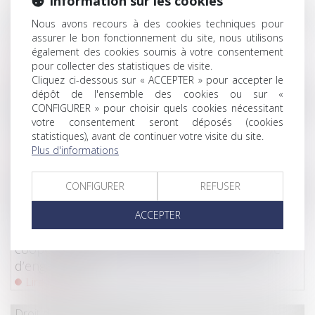
Information sur les cookies
Droit du travail - Salariés
/
Relation individuelles au travail
Nous avons recours à des cookies techniques pour
Harcèlement moral : les faits doivent être
assurer le bon fonctionnement du site, nous utilisons
également des cookies soumis à votre consentement
examinés dans leur ensemble
pour collecter des statistiques de visite.
Lire la suite
Cliquez ci-dessous sur « ACCEPTER » pour accepter le
dépôt de l'ensemble des cookies ou sur «
Droit de la consommation
/
Crédit à la consommation
CONFIGURER » pour choisir quels cookies nécessitant
votre consentement seront déposés (cookies
Crédit immobilier affecté : la renégociation par
statistiques), avant de continuer votre visite du site.
avenant suit le sort du contrat initial
Plus d'informations
Lire la suite
CONFIGURER
REFUSER
Droit commercial
Coopératives agricoles : l’Autorité de la
ACCEPTER
concurrence autorise la fusion des groupes
coopératifs Euralis et Maïsadour, sous réserve
d’engagements
Lire la suite
Droit de la consommation