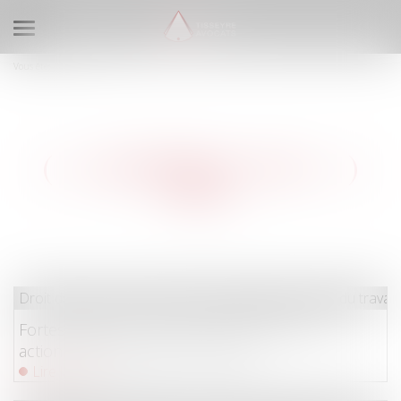
Ouvrir le menu
Vous êtes ici :
Les actus
LES DERNIÈRES ACTUS DU
DROIT
Droit du travail - Salariés
/
Responsabilité accident du travail
Fortes chaleurs : mesures de prévention et
actions de l'inspection du travail
Lire la suite