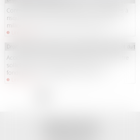
Contrefaçons, jouets dangereux, cosmétiques à
risque : la Commission européenne inflige 550
millions d'euros d'amende à AliExpress
Lire la suite
Droit du travail - Employeurs
/
Responsabilité accident du tra
Accident du travail : l'indemnisation ne peut être
sollicitée devant le juge prud'homal sur le
fondement de l'obligation de sécurité
Lire la suite
<<
<
1
2
3
4
5
6
7
...
>
>>
TISSEYRE AVOCATS
10, Boulevard Victor Hugo