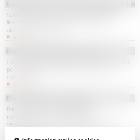
Droit du travail - Employeurs
/
Relation individuelles au travail
Salarié protégé : un refus d'autorisation de
licenciement ne suffit pas à présumer une
discrimination syndicale
Lire la suite
Droit commercial
/
Droit de la concurrence
Google écope de 890 millions d'euros d'amende
pour violation des règles européennes de
concurrence
Lire la suite
Droit commercial
/
Baux commerciaux
Bail commercial : une demande de
renouvellement n'empêche pas le
déplafonnement du loyer après douze ans
Lire la suite