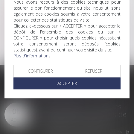
Nous avons recours à des cookies techniques pour
CONTACT
assurer le bon fonctionnement du site, nous utilisons
également des cookies soumis à votre consentement
PLAN DU SITE
pour collecter des statistiques de visite.
POLITIQUE DE CONFIDENTIALITÉ
Cliquez ci-dessous sur « ACCEPTER » pour accepter le
MENTIONS LÉGALES
dépôt de l'ensemble des cookies ou sur «
CONFIGURER » pour choisir quels cookies nécessitant
COMMUNICATION
votre consentement seront déposés (cookies
POLITIQUE DE COOKIES
statistiques), avant de continuer votre visite du site.
Plus d'informations
CONFIGURER
REFUSER
ACCEPTER
LES DERNIÈRES ACTUS
Fortes chaleurs : mesures
06
de prévention et actions de
l'inspection du travail
AOÛT
Le changement climatique entraine la