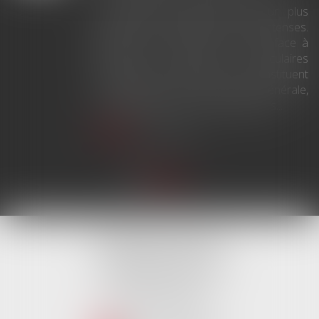
survenue de vagues de chaleur plus
fréquentes, plus longues et plus intenses.
Depuis la fin mai, la France fait face à
plusieurs épisodes caniculaires
particulièrement intenses, qui constituent
un risque pour la population générale,
mais également pour les travailleurs...
Lire la suite
TISSEYRE AVOCATS
10, Boulevard Victor Hugo
34000 MONTPELLIER
Tél :
04 67 66 27 25
Fax : 04 67 60 82 94