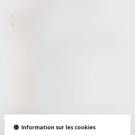
MARIE-LAURE LELIEVRE
NOS MISSIONS
EXPERTISES
DROIT DES ASSOCIATIONS
DROIT DES AFFAIRES ET CONCURRENCE
DROIT DU CRÉDIT ET DE LA
CONSOMMATION
DROIT DE LA FAMILLE
DROIT IMMOBILIER
DROIT DES NTIC
DROIT DES GARANTIES
DROIT DES SOCIÉTÉS
DROIT DU TRAVAIL
LES ACTUS
LIENS UTILES
Information sur les cookies
RDV EN LIGNE