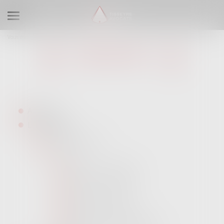
Ouvrir le menu
Vous êtes ici :
Plan du site
PLAN DU SITE
ACCUEIL
LE CABINET
LES GARANTIES
L'ÉQUIPE
MICHÈLE TISSEYRE
JUSTINE FONTANA
FRANÇOIS VILAR
ANAÏS ADRA FATEH
MARIE DELCLAUX-LAFON