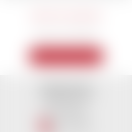
DROIT DES GARANTIES
Contenu en cours de rédaction.
Voir toutes les expertises
TISSEYRE AVOCATS
10, Boulevard Victor Hugo
34000 MONTPELLIER
Tél :
04 67 66 27 25
Fax : 04 67 60 82 94
NOUS CONTACTER
NOUS LOCALISER