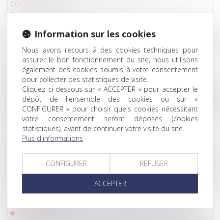
consommateurs
Lire la suite
Information sur les cookies
Droit du travail - Employeurs
/
Responsabilité accident du tra
Nous avons recours à des cookies techniques pour
Canicule : vers une température maximale de
assurer le bon fonctionnement du site, nous utilisons
sécurité au travail
également des cookies soumis à votre consentement
Lire la suite
pour collecter des statistiques de visite.
Cliquez ci-dessous sur « ACCEPTER » pour accepter le
Droit du travail - Salariés
/
Responsabilité accident du travail
dépôt de l'ensemble des cookies ou sur «
CONFIGURER » pour choisir quels cookies nécessitant
Usage des substances psychoactives : prévention
votre consentement seront déposés (cookies
en milieu professionnel
statistiques), avant de continuer votre visite du site.
Plus d'informations
Lire la suite
Droit commercial
/
Droit de la concurrence
CONFIGURER
REFUSER
Elon Musk attaque Apple et OpenAI pour entente
ACCEPTER
anticoncurrentielle : une bataille judiciaire pour
l’avenir de l’IA
Lire la suite