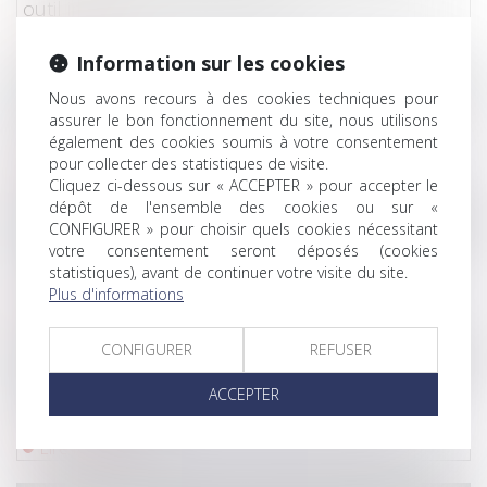
outil informatique professionnel
Lire la suite
Information sur les cookies
Droit commercial
/
Droit de la concurrence
Nous avons recours à des cookies techniques pour
Droits de diffusion des événements sportifs et
assurer le bon fonctionnement du site, nous utilisons
également des cookies soumis à votre consentement
abus de position dominante
pour collecter des statistiques de visite.
Lire la suite
Cliquez ci-dessous sur « ACCEPTER » pour accepter le
dépôt de l'ensemble des cookies ou sur «
Droit du travail - Salariés
/
Droit de la protection sociale
CONFIGURER » pour choisir quels cookies nécessitant
votre consentement seront déposés (cookies
Smic horaire : le Premier ministre annonce une
statistiques), avant de continuer votre visite du site.
revalorisation au 1er novembre 2024
Plus d'informations
Lire la suite
CONFIGURER
REFUSER
Droit de la consommation
/
Pratiques commerciales
ACCEPTER
Agence de voyages et obligation d’information
précontractuelle
Lire la suite