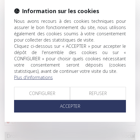
Lire la suite
Information sur les cookies
Droit commercial
/
Baux commerciaux
Nous avons recours à des cookies techniques pour
Baux commerciaux : la mensualisation des loyers
assurer le bon fonctionnement du site, nous utilisons
également des cookies soumis à votre consentement
retardée pour cause de dissolution
pour collecter des statistiques de visite.
Lire la suite
Cliquez ci-dessous sur « ACCEPTER » pour accepter le
dépôt de l'ensemble des cookies ou sur «
Droit du travail - Employeurs
/
Responsabilité accident du tra
CONFIGURER » pour choisir quels cookies nécessitant
votre consentement seront déposés (cookies
De la prévention des RPS à la promotion de la
statistiques), avant de continuer votre visite du site.
QVCT
Plus d'informations
Lire la suite
CONFIGURER
REFUSER
Droit du travail - Salariés
/
Relation individuelles au travail
ACCEPTER
JO : le recours à l’activité partielle sera
exceptionnel !
Lire la suite
Droit du travail - Employeurs
/
Droit de la protection sociale